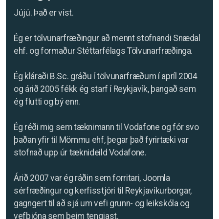
Jújú. Það er víst.
Ég er tölvunarfræðingur að mennt stofnandi Snædal
ehf. og formaður Stéttarfélags Tölvunarfræðinga.
Ég kláraði B.Sc. gráðu í tölvunarfræðum í apríl 2004
og árið 2005 fékk ég starf í Reykjavík, þangað sem
ég flutti og bý enn.
Ég réði mig sem tæknimann til Vodafone og fór svo
þaðan yfir til Mömmu ehf, þegar það fyrirtæki var
stofnað upp úr tæknideild Vodafone.
Árið 2007 var ég ráðin sem forritari, Joomla
sérfræðingur og kerfisstjóri til Reykjavíkurborgar,
gagngert til að sjá um vefi grunn- og leikskóla og
vefþjóna sem þeim tengjast.