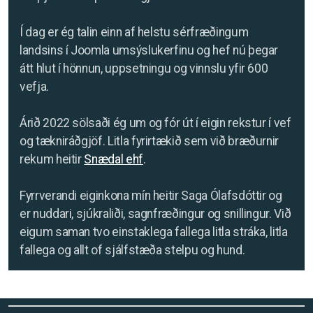
Í dag er ég talin einn af helstu sérfræðingum
landsins í Joomla umsýslukerfinu og hef nú þegar
átt hlut í hönnun, uppsetningu og vinnslu yfir 600
vefja.
Árið 2022 sölsaði ég um og fór út í eigin rekstur í vef
og tækniráðgjöf. Litla fyrirtækið sem við bræðurnir
rekum heitir
Snædal ehf
.
Fyrrverandi eiginkona mín heitir Saga Ólafsdóttir og
er nuddari, sjúkraliði, sagnfræðingur og snillingur. Við
eigum saman tvo einstaklega fallega litla stráka, litla
fallega og allt of sjálfstæða stelpu og hund.